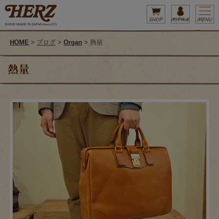
HOME
>
ブログ
>
Organ
> 熱量
熱量