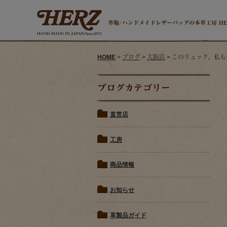
革鞄/ハンドメイドレザーバッグの本革工房 H
HOME
>
ブログ
>
大阪店
> このリュック、私
ブログカテゴリー
直営店
工房
商品情報
お知らせ
革製品ガイド