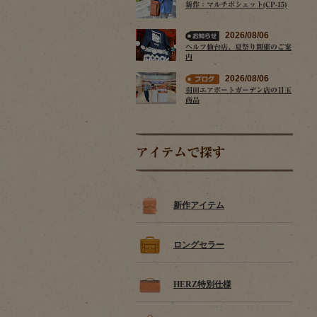
新作：マルチポシェット(CP-15)
2026/08/06
ヘルツ仙台店、夏祭り開催のご案
内
2026/08/06
羽田エアポートガーデン店の目玉
商品
アイテムで探す
新作アイテム
ロングセラー
HERZ特別仕様