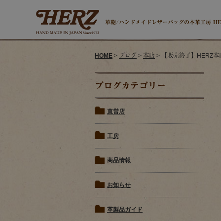
革鞄/ハンドメイドレザーバッグの本革工房 H
HOME
>
ブログ
>
本店
> 【販売終了】HERZ本
ブログカテゴリー
直営店
工房
商品情報
お知らせ
革製品ガイド