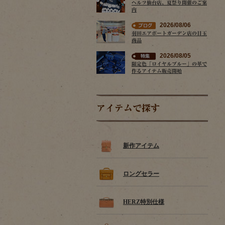
ヘルツ仙台店、夏祭り開催のご案
内
2026/08/06
羽田エアポートガーデン店の目玉
商品
2026/08/05
限定色「ロイヤルブルー」の革で
作るアイテム販売開始
アイテムで探す
新作アイテム
ロングセラー
HERZ特別仕様