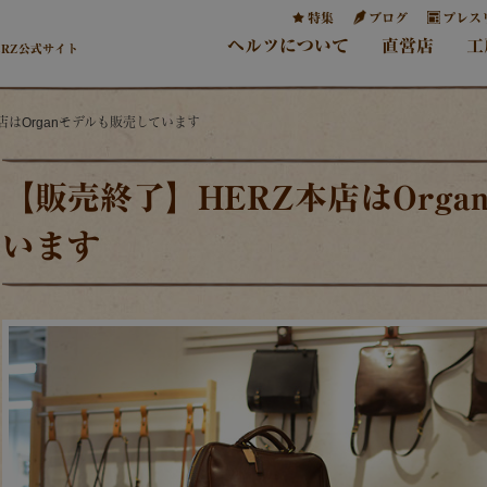
特集
ブログ
プレス
ヘルツについて
直営店
工
ERZ公式サイト
店はOrganモデルも販売しています
【販売終了】HERZ本店はOrg
います