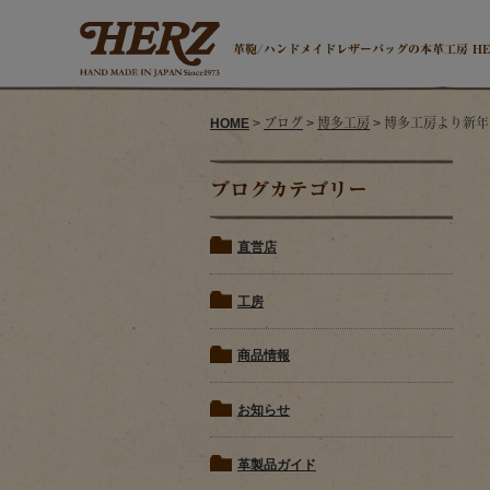
革鞄/ハンドメイドレザーバッグの本革工房 H
HOME
>
ブログ
>
博多工房
> 博多工房より新
ブログカテゴリー
直営店
工房
商品情報
お知らせ
革製品ガイド