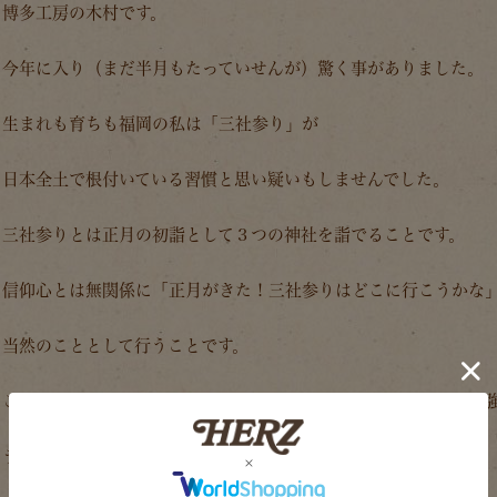
博多工房の木村です。
今年に入り（まだ半月もたっていせんが）驚く事がありました。
生まれも育ちも福岡の私は「三社参り」が
日本全土で根付いている習慣と思い疑いもしませんでした。
三社参りとは正月の初詣として３つの神社を詣でることです。
信仰心とは無関係に「正月がきた！三社参りはどこに行こうかな
当然のこととして行うことです。
この習慣は特に福岡を中心にした九州地方と四国の一部の地域に
ラジオで知った今年一番の驚きでした！