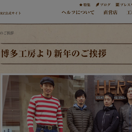
特集
ブログ
プレス
ヘルツについて
直営店
工
ERZ公式サイト
年のご挨拶
博多工房より新年のご挨拶