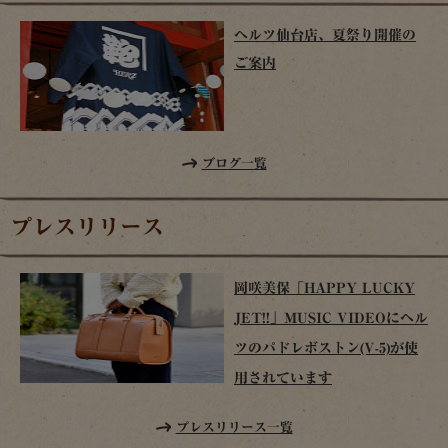
ヘルツ仙台店、夏祭り開催の
ご案内
ブログ一覧
プレスリリース
岡咲美保「HAPPY LUCKY
JET!!」MUSIC VIDEOにヘル
ツのパドレボストン(V-5)が使
用されています
プレスリリース一覧