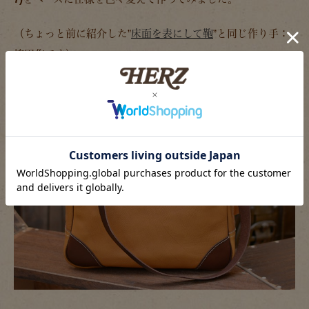
（ちょっと前に紹介した”
床面を表にして鞄
”と同じ作り手：
袴田作です）