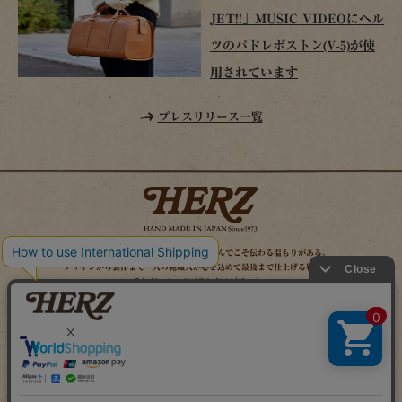
JET!!」MUSIC VIDEOにヘル
ツのパドレボストン(V-5)が使
用されています
プレスリリース一覧
時を経てこそ解る味わいがある。使い込んでこそ伝わる温もりがある。
デザインから製作まで一人の鞄職人が心を込めて最後まで仕上げる鞄作り。
それがヘルツのブランドスピリット。
MAIL MAGAZINE
SITE MAP
ONLINE SHOP
X（旧TWITTER）
FACEBOOK
INSTAGRAM
YOUTUBE
LINE