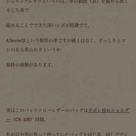
シュリンクレザーというのは、革の銀面（表）を縮める加工
をした革で
縮めることでできた深いシボが特徴です。
4.5m/m厚という極厚の革ですが硬くはなく、どっしりとコ
シのある柔らかさというか
独特の感触があります。
実はこのバッファローレザーのバッグは
ギボシ留めショルダ
ー
（CK-100）同様、
私が自分用に作って使っていたバッグを同じ革、同じデザイ