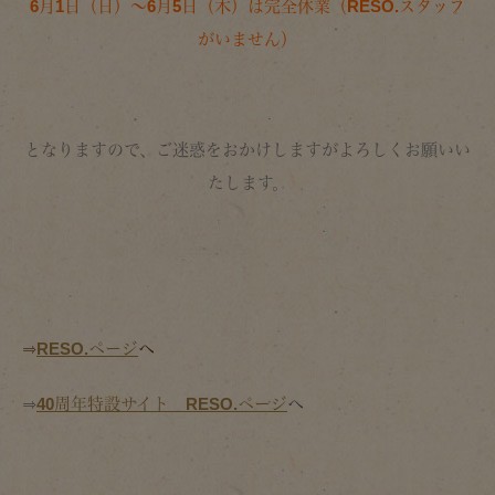
6月1日（日）～6月5日（木）は完全休業（RESO.
スタッフ
がいません）
となりますので、ご迷惑をおかけしますがよろしくお願いい
たします。
⇒
RESO.ページ
へ
⇒
40周年特設サイト RESO.ページ
へ