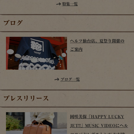
特集一覧
ブログ
ヘルツ仙台店、夏祭り開催の
ご案内
ブログ一覧
プレスリリース
岡咲美保「HAPPY LUCKY
JET!!」MUSIC VIDEOにヘル