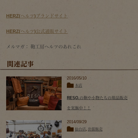
HERZ(ヘルツ)ブランドサイト
HERZ(ヘルツ)公式通販サイト
メルマガ： 鞄工房ヘルツのあれこれ
関連記事
2016/05/10
本店
RESO.の鞄や小物たちの現品販売
を実施中！！
2014/09/29
仙台店
,
出張販売