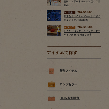
羽田エアポートガーデン店の目玉
商品
2026/08/05
限定色「ロイヤルブルー」の革で
作るアイテム販売開始
2026/08/04
セカンドバッグ・スタンダードデ
ザイン(S-16)を紹介します！
アイテムで探す
新作アイテム
ロングセラー
HERZ特別仕様