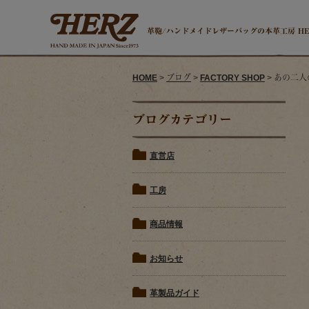
革鞄/ハンドメイドレザーバッグの本革工房 H
HOME
>
ブログ
>
FACTORY SHOP
> あの二人
ブログカテゴリー
直営店
工房
商品情報
お知らせ
革製品ガイド