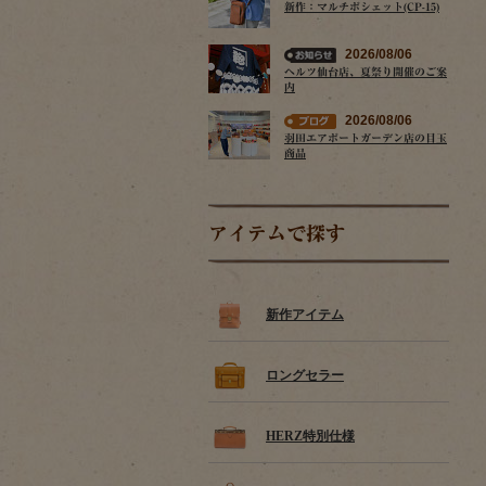
新作：マルチポシェット(CP-15)
2026/08/06
ヘルツ仙台店、夏祭り開催のご案
内
2026/08/06
羽田エアポートガーデン店の目玉
商品
アイテムで探す
新作アイテム
ロングセラー
HERZ特別仕様