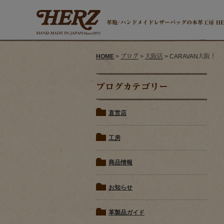
革鞄/ハンドメイドレザーバッグの本革工房 H
HOME
>
ブログ
>
大阪店
> CARAVAN大阪！
ブログカテゴリー
直営店
工房
商品情報
お知らせ
革製品ガイド