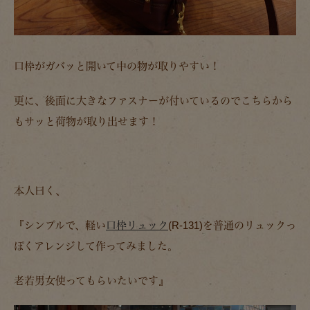
口枠がガバッと開いて中の物が取りやすい！
更に、後面に大きなファスナーが付いているのでこちらから
もサッと荷物が取り出せます！
本人曰く、
『シンプルで、軽い
口枠リュック
(R-131)を普通のリュックっ
ぽくアレンジして作ってみました。
老若男女使ってもらいたいです』