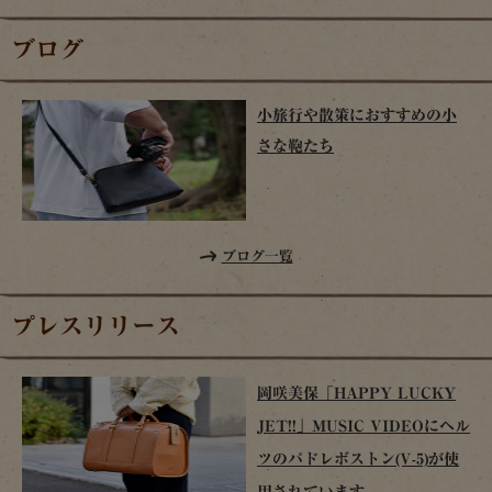
ブログ
小旅行や散策におすすめの小
さな鞄たち
ブログ一覧
プレスリリース
岡咲美保「HAPPY LUCKY
JET!!」MUSIC VIDEOにヘル
ツのパドレボストン(V-5)が使
用されています