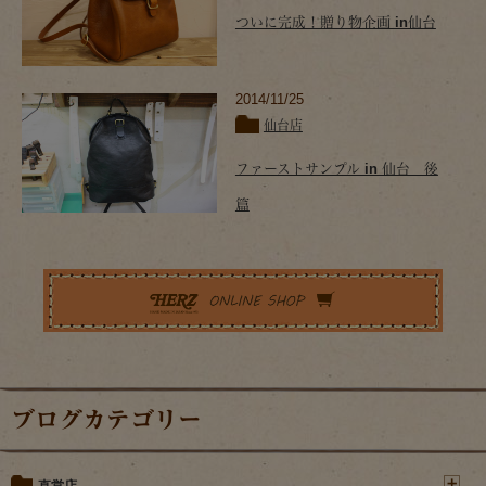
ついに完成！贈り物企画 in仙台
2014/11/25
仙台店
ファーストサンプル in 仙台 後
篇
ブログカテゴリー
直営店