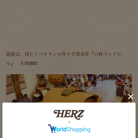
最後は、同じくベテランの作り手清水作『口枠ランドセ
ル』 ￥65880