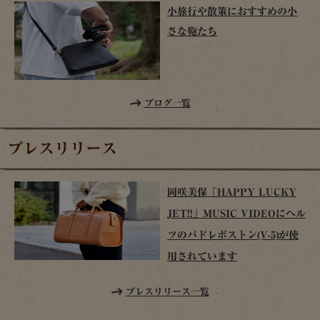
小旅行や散策におすすめの小
さな鞄たち
ブログ一覧
プレスリリース
岡咲美保「HAPPY LUCKY
JET!!」MUSIC VIDEOにヘル
ツのパドレボストン(V-5)が使
用されています
プレスリリース一覧