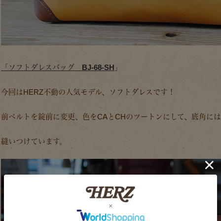
「ソフトダレスバッグ BJ-68-SH
」
今回はHERZ不動の人気モデル、ソフトダレスです！
前ベルトを錠前に変更、色をCAとCHのツートンにして、底角に
縫いつけています。