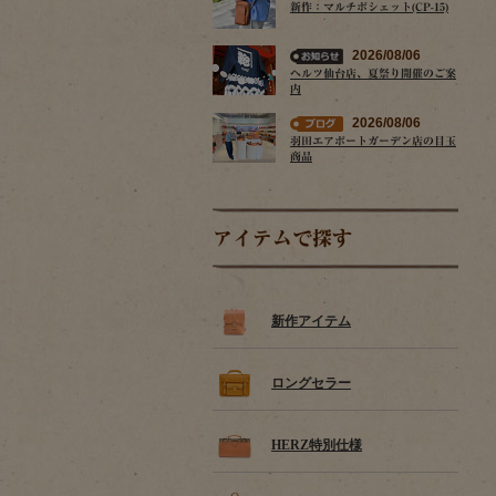
新作：マルチポシェット(CP-15)
2026/08/06
ヘルツ仙台店、夏祭り開催のご案
内
2026/08/06
羽田エアポートガーデン店の目玉
商品
アイテムで探す
新作アイテム
ロングセラー
HERZ特別仕様