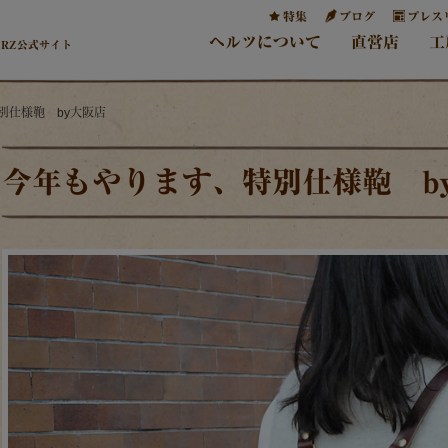
特集
ブログ
プレス
ヘルツについて
直営店
工
ERZ公式サイト
別仕様鞄 by大阪店
今年もやります、特別仕様鞄 b