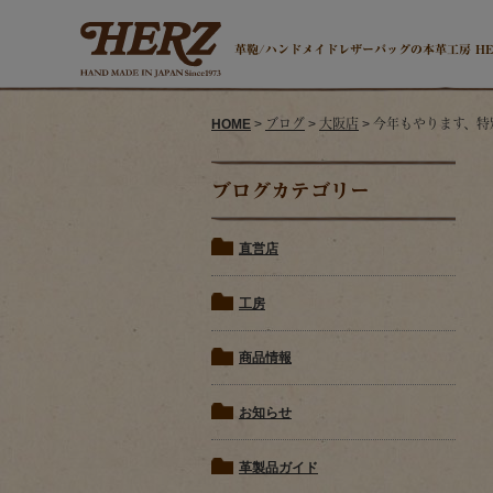
革鞄/ハンドメイドレザーバッグの本革工房 H
HOME
>
ブログ
>
大阪店
> 今年もやります、特
ブログカテゴリー
直営店
工房
商品情報
お知らせ
革製品ガイド