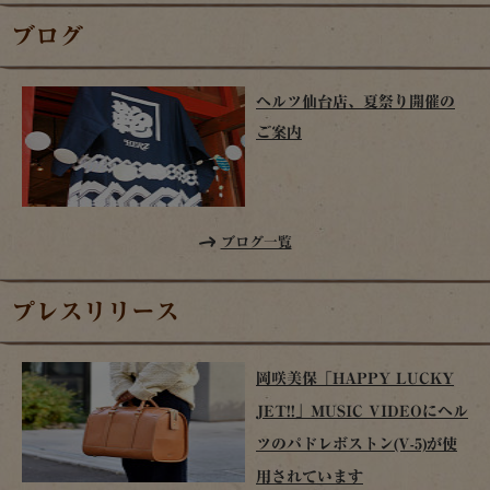
ブログ
ヘルツ仙台店、夏祭り開催の
ご案内
ブログ一覧
プレスリリース
岡咲美保「HAPPY LUCKY
JET!!」MUSIC VIDEOにヘル
ツのパドレボストン(V-5)が使
用されています