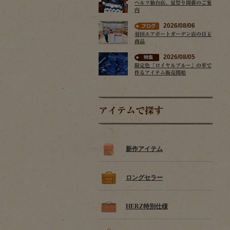
ヘルツ仙台店、夏祭り開催のご案
内
2026/08/06
羽田エアポートガーデン店の目玉
商品
2026/08/05
限定色「ロイヤルブルー」の革で
作るアイテム販売開始
アイテムで探す
新作アイテム
ロングセラー
HERZ特別仕様