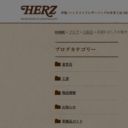
革鞄/ハンドメイドレザーバッグの本革工房 H
HOME
>
ブログ
>
大阪店
> 出遅れましたが旅モ
ブログカテゴリー
直営店
工房
商品情報
お知らせ
革製品ガイド