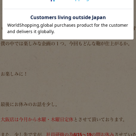
もうこの企画も定着してきていますが毎回面白い鞄が出来ていま
僕の中では楽しみな企画の１つ。今回もどんな鞄が仕上がるか。
お楽しみに！
最後にお休みのお話を少し。
大阪店は今月から水曜・木曜日定休
とさせて頂いております。
また、少し先ですが、
社員研修の為6/15～19の間お休み
させてい