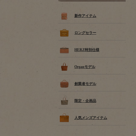
新作アイテム
ロングセラー
HERZ特別仕様
Organモデル
創業者モデル
限定・企画品
人気メンズアイテム