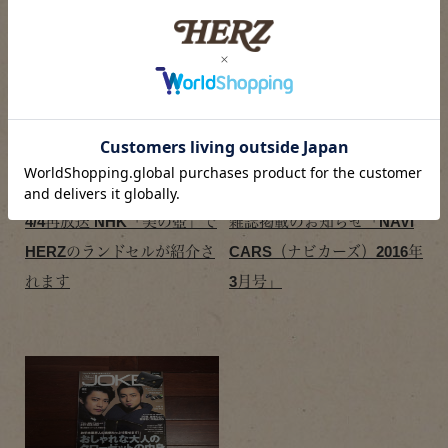
2016/03/28
2016/01/28
2016年
,
プレスリリース
2016年
,
プレスリリース
4/4再放送 NHK「美の壺」で
雑誌掲載のお知らせ「NAVI
HERZのランドセルが紹介さ
CARS（ナビカーズ）2016年
れます
3月号」