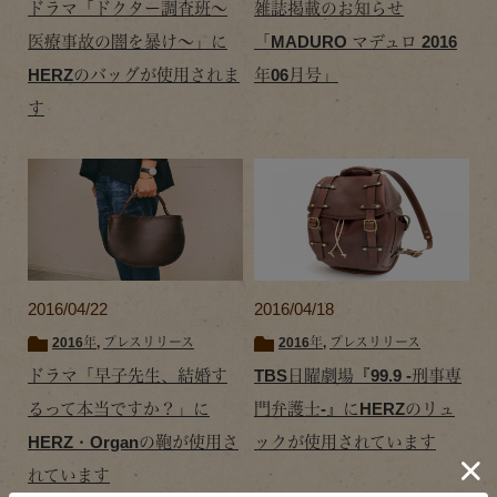
ドラマ「ドクター調査班～
雑誌掲載のお知らせ
医療事故の闇を暴け～」に
「MADURO マデュロ 2016
HERZのバッグが使用されま
年06月号」
す
2016/04/22
2016/04/18
2016年
,
プレスリリース
2016年
,
プレスリリース
ドラマ「早子先生、結婚す
TBS日曜劇場『99.9 -刑事専
るって本当ですか？」に
門弁護士-』にHERZのリュ
HERZ・Organの鞄が使用さ
ックが使用されています
れています