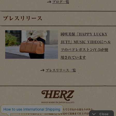
ブログ一覧
プレスリリース
岡咲美保「HAPPY LUCKY
JET!!」MUSIC VIDEOにヘル
ツのパドレボストン(V-5)が使
用されています
プレスリリース一覧
時を経てこそ解る味わいがある。使い込んでこそ伝わる温もりがある。
デザインから製作まで一人の鞄職人が心を込めて最後まで仕上げる鞄作り。