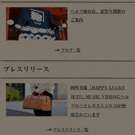
ヘルツ仙台店、夏祭り開催の
ご案内
ブログ一覧
プレスリリース
岡咲美保「HAPPY LUCKY
JET!!」MUSIC VIDEOにヘル
ツのパドレボストン(V-5)が使
用されています
プレスリリース一覧