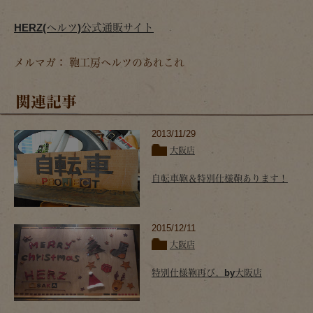
HERZ(ヘルツ)公式通販サイト
メルマガ： 鞄工房ヘルツのあれこれ
関連記事
2013/11/29
大阪店
自転車鞄＆特別仕様鞄あります！
2015/12/11
大阪店
特別仕様鞄再び。by大阪店