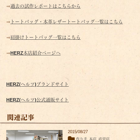
⇒
過去の試作レポートはこちらから
⇒
トートバッグ・本革レザートートバッグ一覧はこちら
⇒
肩掛けトートバッグ一覧はこちら
⇒
HERZ本店紹介ページへ
HERZ(ヘルツ)ブランドサイト
HERZ(ヘルツ)公式通販サイト
関連記事
2015/08/27
作り手
,
本店
,
直営店