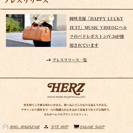
プレスリリース
岡咲美保「HAPPY LUCKY
JET!!」MUSIC VIDEOにヘル
ツのパドレボストン(V-5)が使
用されています
プレスリリース一覧
時を経てこそ解る味わいがある。使い込んでこそ伝わる温もりがある。
デザインから製作まで一人の鞄職人が心を込めて最後まで仕上げる鞄作り。
それがヘルツのブランドスピリット。
MAIL MAGAZINE
SITE MAP
ONLINE SHOP