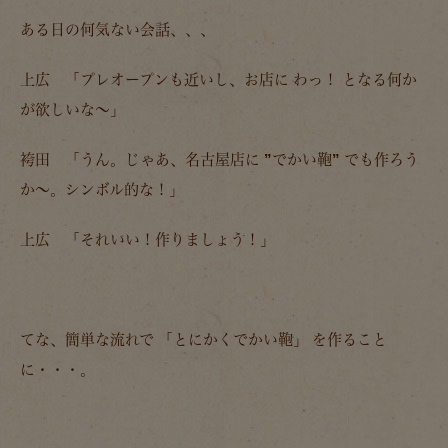
ある日の何気ない会話、、、
上広 「プレオープンも近いし、お店に
わっ！
となる何か
が欲しいな～」
袴田 「うん。じゃあ、名古屋店に
”でかい鞄”
でも作ろう
か～。シンボル的な！」
上広 「それいい！作りましょう！」
てな、簡単な流れで
「とにかくでかい鞄」
を作ること
に・・・。