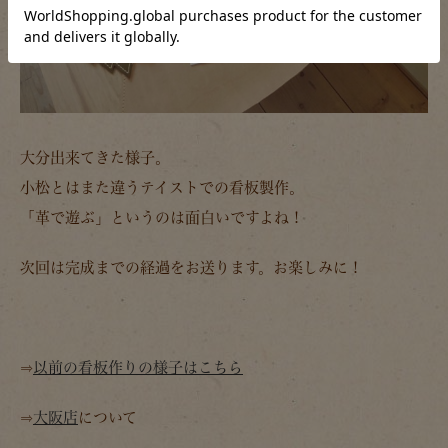
大分出来てきた様子。
小松とはまた違うテイストでの看板製作。
「革で遊ぶ」というのは面白いですよね！
次回は完成までの経過をお送ります。お楽しみに！
⇒
以前の看板作りの様子はこちら
⇒
大阪店
について