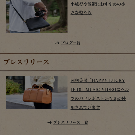
小旅行や散策におすすめの小
さな鞄たち
ブログ一覧
プレスリリース
岡咲美保「HAPPY LUCKY
JET!!」MUSIC VIDEOにヘル
ツのパドレボストン(V-5)が使
用されています
プレスリリース一覧