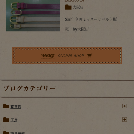
2016/03/14
大阪店
5周年企画ミッスーリベルト販
売 by大阪店
ブログカテゴリー
直営店
工房
商品情報