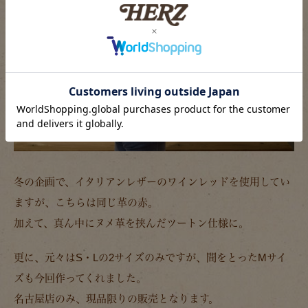
冬の企画で、イタリアンレザーのワインレッドを使用してい
ますが、こちらは同じ革の赤。
加えて、真ん中にヌメ革を挟んだツートン仕様に。
更に、元々はS・Lの2サイズのみですが、間をとったMサイ
ズも今回作ってくれました。
名古屋店のみ、現品限りの販売となります。