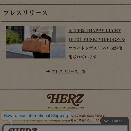
プレスリリース
岡咲美保「HAPPY LUCKY
JET!!」MUSIC VIDEOにヘル
ツのパドレボストン(V-5)が使
用されています
プレスリリース一覧
時を経てこそ解る味わいがある。使い込んでこそ伝わる温もりがある。
デザインから製作まで一人の鞄職人が心を込めて最後まで仕上げる鞄作り。
それがヘルツのブランドスピリット。