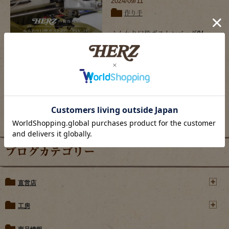
2024/09/11
作り手
ふんわり口枠ボストンバッグ(V-
39)の製作風景を動画でご紹介
ブログカテゴリー
直営店
工房