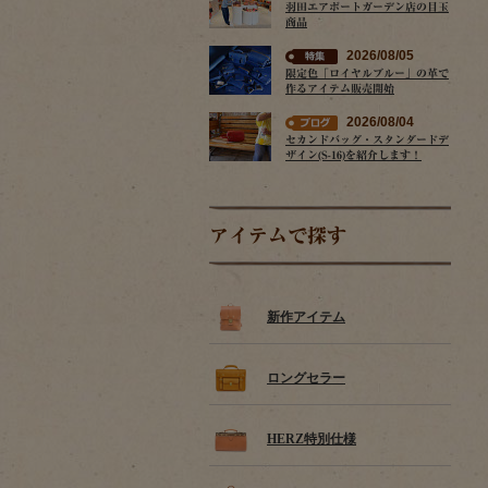
羽田エアポートガーデン店の目玉
商品
2026/08/05
限定色「ロイヤルブルー」の革で
作るアイテム販売開始
2026/08/04
セカンドバッグ・スタンダードデ
ザイン(S-16)を紹介します！
アイテムで探す
新作アイテム
ロングセラー
HERZ特別仕様