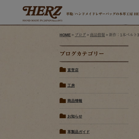
革鞄/ハンドメイドレザーバッグの本革工房 H
HOME
>
ブログ
>
商品情報
> 新作：1本ベルト3
ブログカテゴリー
直営店
工房
商品情報
お知らせ
革製品ガイド