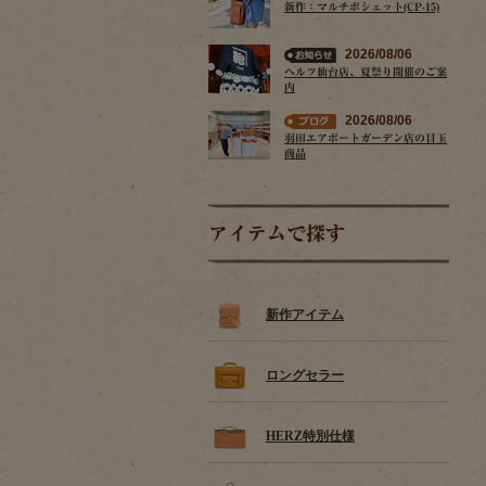
新作：マルチポシェット(CP-15)
2026/08/06
ヘルツ仙台店、夏祭り開催のご案
内
2026/08/06
羽田エアポートガーデン店の目玉
商品
アイテムで探す
新作アイテム
ロングセラー
HERZ特別仕様