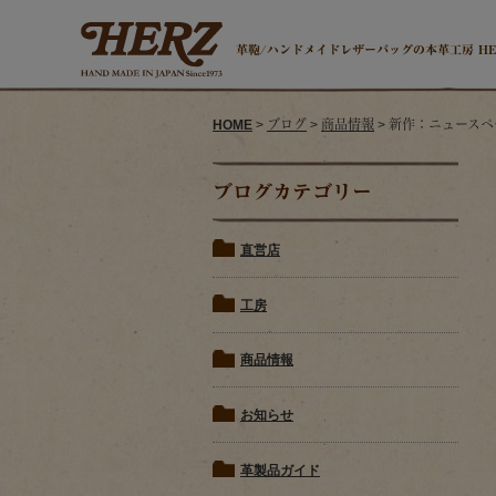
革鞄/ハンドメイドレザーバッグの本革工房 H
HOME
>
ブログ
>
商品情報
> 新作：ニュースペー
ブログカテゴリー
直営店
工房
商品情報
お知らせ
革製品ガイド