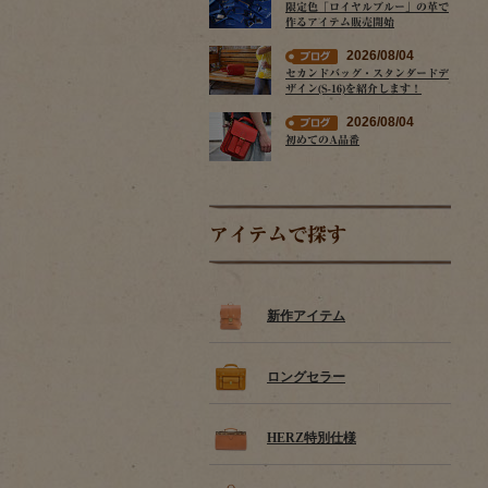
限定色「ロイヤルブルー」の革で
作るアイテム販売開始
2026/08/04
セカンドバッグ・スタンダードデ
ザイン(S-16)を紹介します！
2026/08/04
初めてのA品番
アイテムで探す
新作アイテム
ロングセラー
HERZ特別仕様