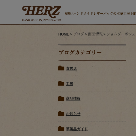
革鞄/ハンドメイドレザーバッグの本革工房 H
HOME
>
ブログ
>
商品情報
> ショルダーポシェ
ブログカテゴリー
直営店
工房
商品情報
お知らせ
革製品ガイド