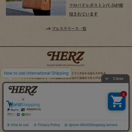
ツのパドレボストン(V-5)が使
用されています
プレスリリース一覧
時を経てこそ解る味わいがある。使い込んでこそ伝わる温もりがある。
デザインから製作まで一人の鞄職人が心を込めて最後まで仕上げる鞄作り。
それがヘルツのブランドスピリット。
MAIL MAGAZINE
SITE MAP
ONLINE SHOP
X（旧TWITTER）
FACEBOOK
INSTAGRAM
YOUTUBE
LINE
Copyright (c) 2026 HERZ Co.,Ltd. All Rights Reserved.