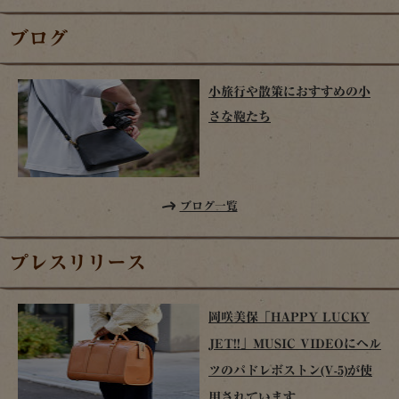
ブログ
小旅行や散策におすすめの小
さな鞄たち
ブログ一覧
プレスリリース
岡咲美保「HAPPY LUCKY
JET!!」MUSIC VIDEOにヘル
ツのパドレボストン(V-5)が使
用されています