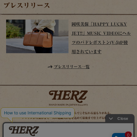
プレスリリース
岡咲美保「HAPPY LUCKY
JET!!」MUSIC VIDEOにヘル
ツのパドレボストン(V-5)が使
用されています
プレスリリース一覧
時を経てこそ解る味わいがある。使い込んでこそ伝わる温もりがある。
デザインから製作まで一人の鞄職人が心を込めて最後まで仕上げる鞄作り。
それがヘルツのブランドスピリット。
MAIL MAGAZINE
SITE MAP
ONLINE SHOP