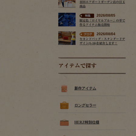
羽田エアポートガーデン店の目玉
商品
2026/08/05
限定色「ロイヤルブルー」の革で
作るアイテム販売開始
2026/08/04
セカンドバッグ・スタンダードデ
ザイン(S-16)を紹介します！
アイテムで探す
新作アイテム
ロングセラー
HERZ特別仕様