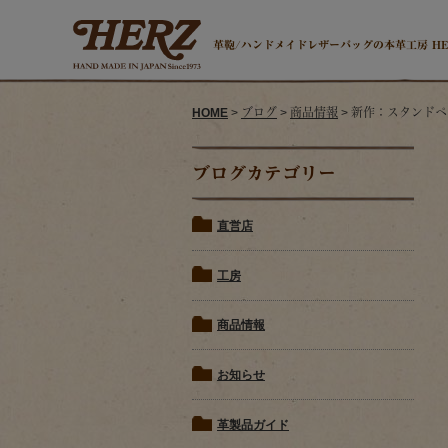
革鞄/ハンドメイドレザーバッグの本革工房 H
HOME
>
ブログ
>
商品情報
> 新作：スタンドペン
ブログカテゴリー
直営店
工房
商品情報
お知らせ
革製品ガイド