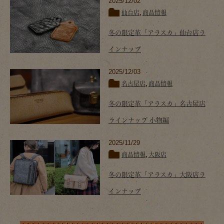
2025/12/02
仙台店
,
商品情報
冬の限定革「アラスカ」仙台店ラ
インナップ
2025/12/03
名古屋店
,
商品情報
冬の限定革「アラスカ」名古屋店
ラインナップ 小物編
2025/11/29
商品情報
,
大阪店
冬の限定革「アラスカ」大阪店ラ
インナップ