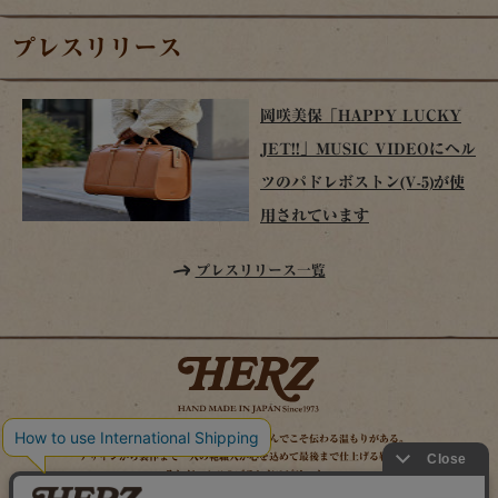
プレスリリース
岡咲美保「HAPPY LUCKY
JET!!」MUSIC VIDEOにヘル
ツのパドレボストン(V-5)が使
用されています
プレスリリース一覧
時を経てこそ解る味わいがある。使い込んでこそ伝わる温もりがある。
デザインから製作まで一人の鞄職人が心を込めて最後まで仕上げる鞄作り。
それがヘルツのブランドスピリット。