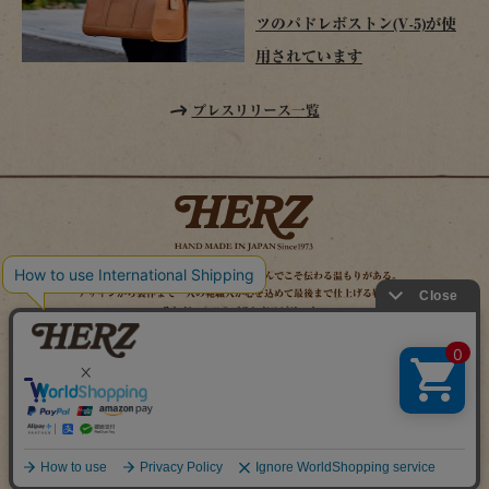
ツのパドレボストン(V-5)が使
用されています
プレスリリース一覧
時を経てこそ解る味わいがある。使い込んでこそ伝わる温もりがある。
デザインから製作まで一人の鞄職人が心を込めて最後まで仕上げる鞄作り。
それがヘルツのブランドスピリット。
MAIL MAGAZINE
SITE MAP
ONLINE SHOP
X（旧TWITTER）
FACEBOOK
INSTAGRAM
YOUTUBE
LINE
Copyright (c) 2026 HERZ Co.,Ltd. All Rights Reserved.