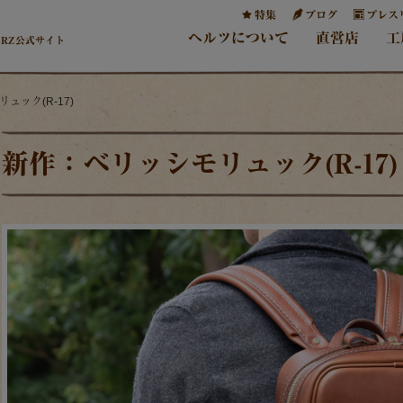
特集
ブログ
プレス
ヘルツについて
直営店
工
ERZ公式サイト
ュック(R-17)
新作：ベリッシモリュック(R-17)