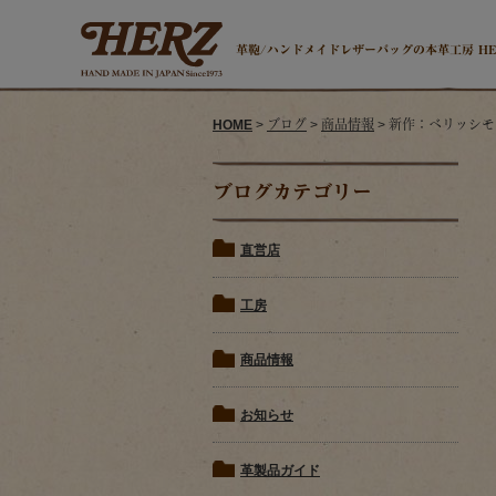
革鞄/ハンドメイドレザーバッグの本革工房 H
HOME
>
ブログ
>
商品情報
> 新作：ベリッシモリ
ブログカテゴリー
直営店
工房
商品情報
お知らせ
革製品ガイド