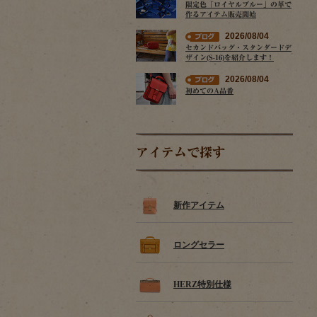
限定色「ロイヤルブルー」の革で
作るアイテム販売開始
2026/08/04
セカンドバッグ・スタンダードデ
ザイン(S-16)を紹介します！
2026/08/04
初めてのA品番
アイテムで探す
新作アイテム
ロングセラー
HERZ特別仕様