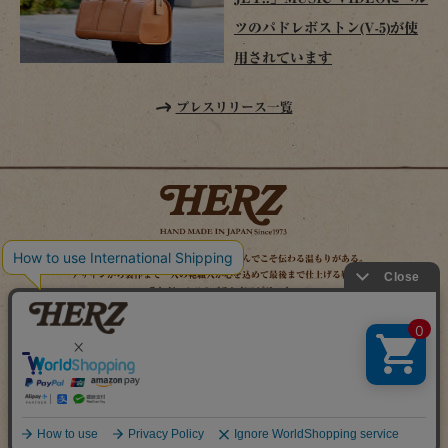
ツのパドレボストン(V-5)が使
用されています
プレスリリース一覧
時を経てこそ解る味わいがある。使い込んでこそ伝わる温もりがある。
デザインから製作まで一人の鞄職人が心を込めて最後まで仕上げる鞄作り。
それがヘルツのブランドスピリット。
MAIL MAGAZINE
SITE MAP
ONLINE SHOP
X（旧TWITTER）
FACEBOOK
INSTAGRAM
YOUTUBE
LINE
Copyright (c) 2026 HERZ Co.,Ltd. All Rights Reserved.