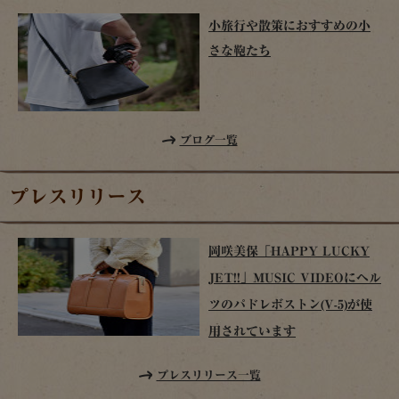
小旅行や散策におすすめの小
さな鞄たち
ブログ一覧
プレスリリース
岡咲美保「HAPPY LUCKY
JET!!」MUSIC VIDEOにヘル
ツのパドレボストン(V-5)が使
用されています
プレスリリース一覧