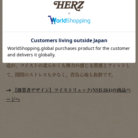
今回はSサイズとMサイズの2サイズを販売いたします。Sサ
イズはA4サイズが気持ちよく入ります。Mサイズではもう少
し余裕を持ってA4ファイルも収納できる程度のサイズ感。
昔ながらのデザインを彷彿とする筒形の上部を紐で絞った構
造が、ツイストの柔らかくも弾力の感じる質感とフィットし
て、開閉のストレスも少なく、背負心地も抜群です。
【創業者デザイン】ツイストリュック(NSB-264)の商品ペ
ージへ