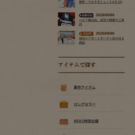
新作：マルチポシェット(CP-15)
2026/08/06
ヘルツ仙台店、夏祭り開催のご案
内
2026/08/06
羽田エアポートガーデン店の目玉
商品
アイテムで探す
新作アイテム
ロングセラー
HERZ特別仕様