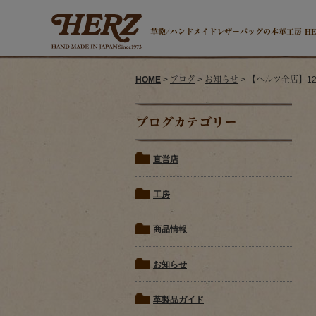
革鞄/ハンドメイドレザーバッグの本革工房 H
HOME
>
ブログ
>
お知らせ
> 【ヘルツ全店】1
ブログカテゴリー
直営店
工房
商品情報
お知らせ
革製品ガイド