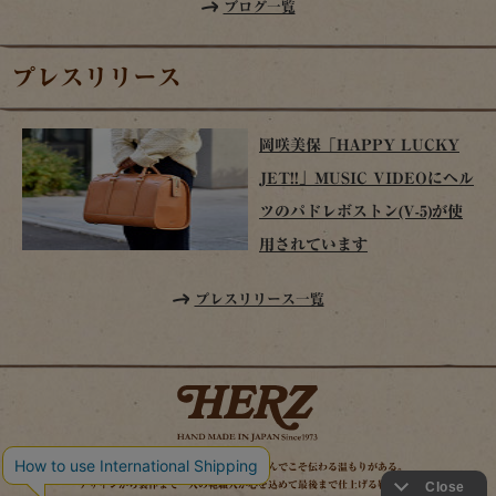
ブログ一覧
プレスリリース
岡咲美保「HAPPY LUCKY
JET!!」MUSIC VIDEOにヘル
ツのパドレボストン(V-5)が使
用されています
プレスリリース一覧
時を経てこそ解る味わいがある。使い込んでこそ伝わる温もりがある。
デザインから製作まで一人の鞄職人が心を込めて最後まで仕上げる鞄作り。