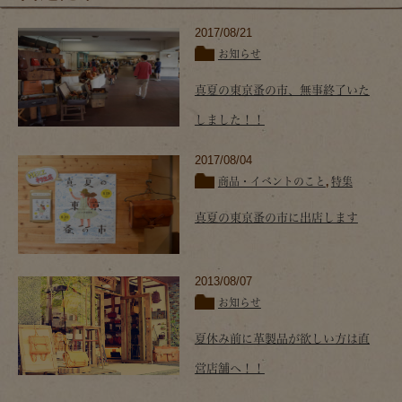
2017/08/21
お知らせ
真夏の東京蚤の市、無事終了いた
しました！！
2017/08/04
商品・イベントのこと
,
特集
真夏の東京蚤の市に出店します
2013/08/07
お知らせ
夏休み前に革製品が欲しい方は直
営店舗へ！！