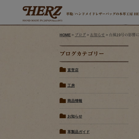
革鞄/ハンドメイドレザーバッグの本革工房 H
HOME
>
ブログ
>
お知らせ
> 台風19号の影
ブログカテゴリー
直営店
工房
商品情報
お知らせ
革製品ガイド