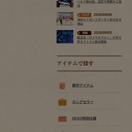
ヘルツ仙台店、夏祭り開催のご案
内
2026/08/06
羽田エアポートガーデン店の目玉
商品
2026/08/05
限定色「ロイヤルブルー」の革で
作るアイテム販売開始
アイテムで探す
新作アイテム
ロングセラー
HERZ特別仕様