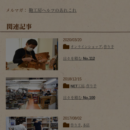
メルマガ：
鞄工房ヘルツのあれこれ
関連記事
2020/03/20
オンラインショップ
,
作り手
日々を積む No.112
2018/12/15
NET工房
,
作り手
日々を積む No.100
2017/08/02
作り手
,
本店