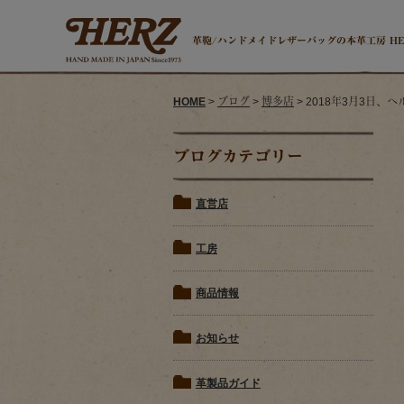
革鞄/ハンドメイドレザーバッグの本革工房 H
HOME
>
ブログ
>
博多店
> 2018年3月3日
ブログカテゴリー
直営店
工房
商品情報
お知らせ
革製品ガイド