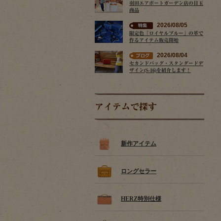
羽田エアポートガーデン店の目玉
商品
2026/08/05
限定色「ロイヤルブルー」の革で
作るアイテム販売開始
2026/08/04
セカンドバッグ・スタンダードデ
ザイン(S-16)を紹介します！
アイテムで探す
新作アイテム
ロングセラー
HERZ特別仕様