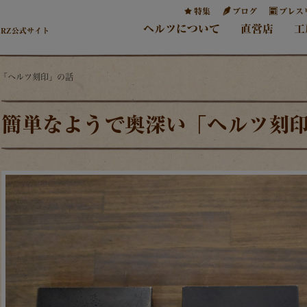
特集
ブログ
プレス
ヘルツについて
直営店
工
ERZ公式サイト
い「ヘルツ刻印」の話
簡単なようで奥深い「ヘルツ刻