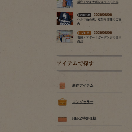
新作：マルチポシェット(CP-15)
2026/08/06
ヘルツ仙台店、夏祭り開催のご案
内
2026/08/06
羽田エアポートガーデン店の目玉
商品
アイテムで探す
新作アイテム
ロングセラー
HERZ特別仕様