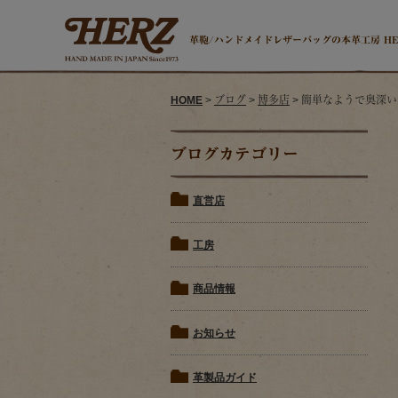
革鞄/ハンドメイドレザーバッグの本革工房 H
HOME
>
ブログ
>
博多店
> 簡単なようで奥深
ブログカテゴリー
直営店
工房
商品情報
お知らせ
革製品ガイド