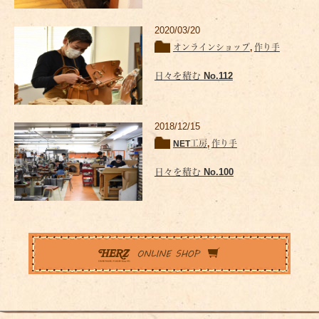
2020/03/20
オンラインショップ
,
作り手
日々を積む No.112
2018/12/15
NET工房
,
作り手
日々を積む No.100