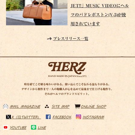
JET!!」MUSIC VIDEOにヘル
ツのパドレボストン(V-5)が使
用されています
プレスリリース一覧
時を経てこそ解る味わいがある。使い込んでこそ伝わる温もりがある。
デザインから製作まで一人の鞄職人が心を込めて最後まで仕上げる鞄作り。
それがヘルツのブランドスピリット。
MAIL MAGAZINE
SITE MAP
ONLINE SHOP
X（旧TWITTER）
FACEBOOK
INSTAGRAM
YOUTUBE
LINE