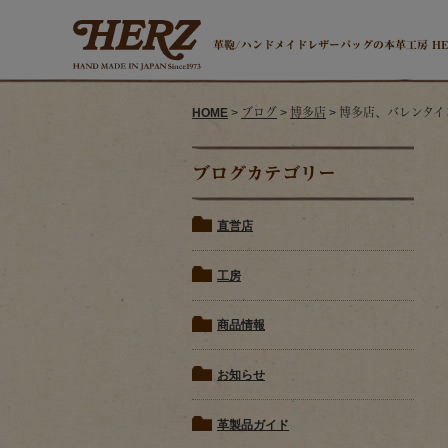
革鞄/ハンドメイドレザーバッグの本革工房 H
HOME
>
ブログ
>
博多店
> 博多店、バレンタ
ブログカテゴリー
直営店
工房
商品情報
お知らせ
革製品ガイド