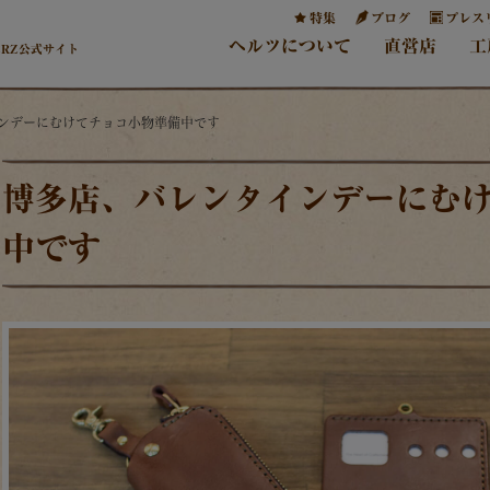
特集
ブログ
プレス
ヘルツについて
直営店
工
ERZ公式サイト
インデーにむけてチョコ小物準備中です
博多店、バレンタインデーにむ
中です