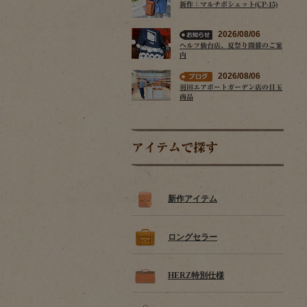
新作：マルチポシェット(CP-15)
2026/08/06
ヘルツ仙台店、夏祭り開催のご案
内
2026/08/06
羽田エアポートガーデン店の目玉
商品
アイテムで探す
新作アイテム
ロングセラー
HERZ特別仕様