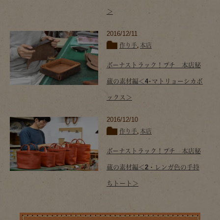
＞
2016/12/11
作り手
,
本店
ボーナストラック！プチ 本店秘
蔵の素材編＜4･マトリョーシカボ
ックス＞
2016/12/10
作り手
,
本店
ボーナストラック！プチ 本店秘
蔵の素材編＜2・レンガ色の手持
ちトート＞