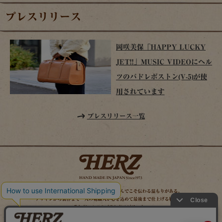
プレスリリース
岡咲美保「HAPPY LUCKY
JET!!」MUSIC VIDEOにヘル
ツのパドレボストン(V-5)が使
用されています
プレスリリース一覧
時を経てこそ解る味わいがある。使い込んでこそ伝わる温もりがある。
デザインから製作まで一人の鞄職人が心を込めて最後まで仕上げる鞄作り。
それがヘルツのブランドスピリット。