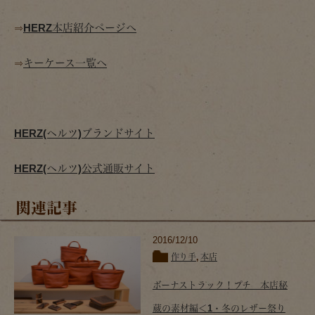
⇒
HERZ本店紹介ページへ
⇒
キーケース一覧へ
HERZ(ヘルツ)ブランドサイト
HERZ(ヘルツ)公式通販サイト
関連記事
2016/12/10
作り手
,
本店
ボーナストラック！プチ 本店秘
蔵の素材編＜1・冬のレザー祭り