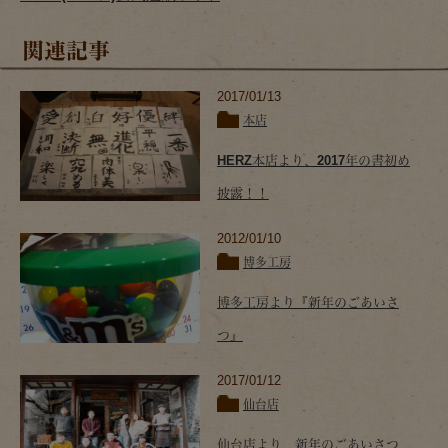
関連記事
2017/01/13
本店
HERZ本店より、2017年の書初め
披露！！
2012/01/10
博多工房
博多工房より『新年のごあいさ
つ』
2017/01/12
仙台店
仙台店より、新年のごあいさつ