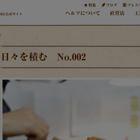
特集
ブログ
プレス
ヘルツについて
直営店
工
ERZ公式サイト
2
日々を積む No.002