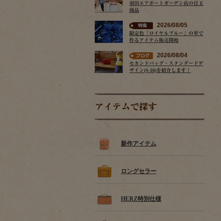
羽田エアポートガーデン店の目玉
商品
2026/08/05
限定色「ロイヤルブルー」の革で
作るアイテム販売開始
2026/08/04
セカンドバッグ・スタンダードデ
ザイン(S-16)を紹介します！
アイテムで探す
新作アイテム
ロングセラー
HERZ特別仕様