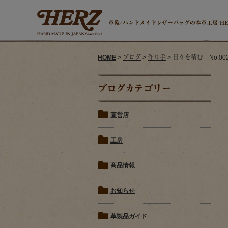
革鞄/ハンドメイドレザーバッグの本革工房 H
HOME
>
ブログ
>
作り手
> 日々を積む No.00
ブログカテゴリー
直営店
工房
商品情報
お知らせ
革製品ガイド