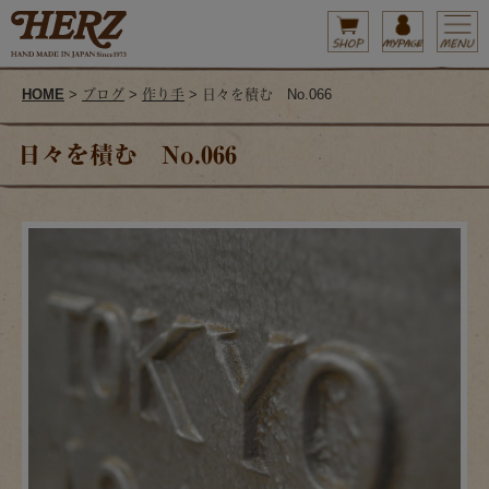
HOME
>
ブログ
>
作り手
> 日々を積む No.066
日々を積む No.066