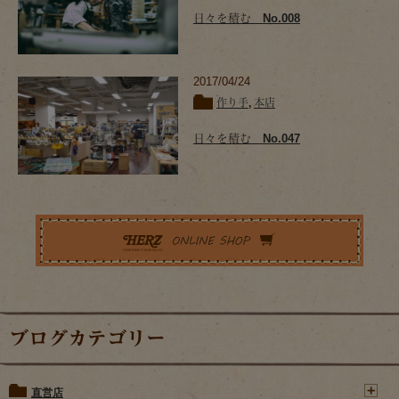
日々を積む No.008
2017/04/24
作り手
,
本店
日々を積む No.047
ブログカテゴリー
直営店