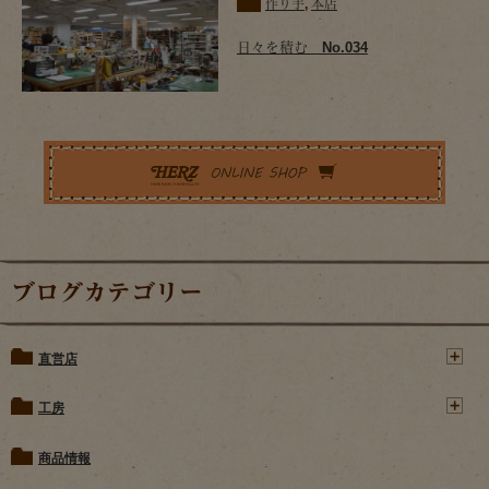
作り手
,
本店
日々を積む No.034
ブログカテゴリー
直営店
工房
商品情報