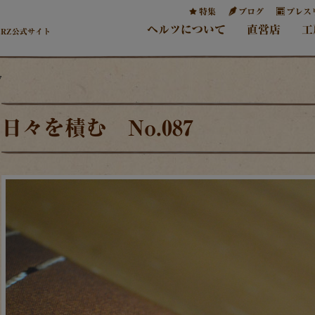
特集
ブログ
プレス
ヘルツについて
直営店
工
ERZ公式サイト
7
日々を積む No.087