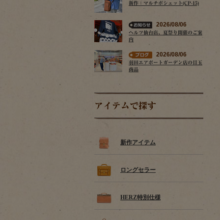
新作：マルチポシェット(CP-15)
2026/08/06
ヘルツ仙台店、夏祭り開催のご案
内
2026/08/06
羽田エアポートガーデン店の目玉
商品
アイテムで探す
新作アイテム
ロングセラー
HERZ特別仕様