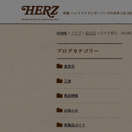
革鞄/ハンドメイドレザーバッグの本革工房 H
HOME
>
ブログ
>
仙台店
> 日々を積む No.08
ブログカテゴリー
直営店
工房
商品情報
お知らせ
革製品ガイド